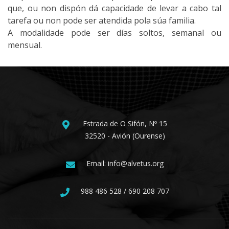
que, ou non dispón dá capacidade de levar a cabo tal
tarefa ou non pode ser atendida pola súa familia.
A modalidade pode ser días soltos, semanal ou
mensual.
Estrada de O Sifón, Nº 15
32520 - Avión (Ourense)
Email: info@alvetus.org
988 486 528 / 690 208 707